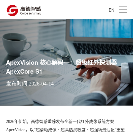
EN
ApexVision 核心解码一：超级红外探测器
ApexCore S1
发布时间 2026-04-14
2026年伊始，高德智感重磅发布全新一代红外成像系统方案——
ApexVision。以“超清晰成像・超高热灵敏度・超强场景适配”重塑