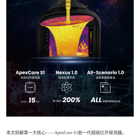
本文拆解第一大核心——ApexCore S1新一代超级红外探测器。