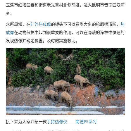
玉溪市红塔区春和街道老光箐村北侧前进，进入昆明市晋宁区双河
乡。
众所周知，在
红外热成像
的镜头下可以看到大象的轮廓很清晰，
热
成像
在动物保护中起到很重要的作用，可以在隐蔽的深林中快速的
发现热像并确定位置，及时的实施救助。
接下来为大家介绍一款
手持热像仪
——
高德PS系列