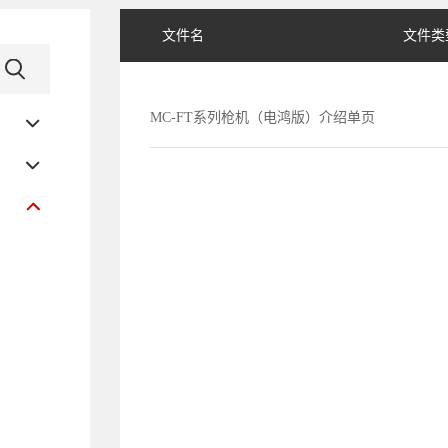
文件名
文件类
MC-FT系列枪机（电鸿版）介绍单页